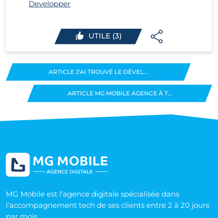
Developper
UTILE (3)
ARTICLE J'AI TROUVÉ LE DÉVEL...
ARTICLE MG MOBILE AGENCE À T...
MG Mobile est l’agence digitale spécialisée dans
l’accompagnement tech de ses clients entre 2 à 20 jours
par mois.