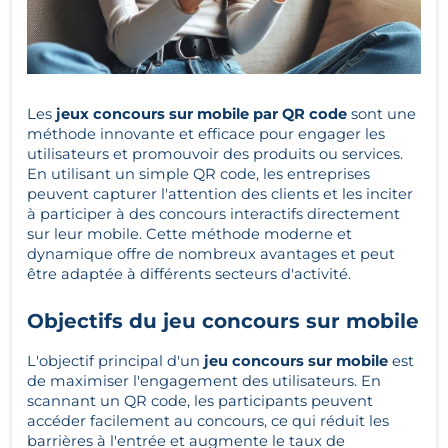
Les 
jeux concours sur mobile par QR code
 sont une 
méthode innovante et efficace pour engager les 
utilisateurs et promouvoir des produits ou services. 
En utilisant un simple QR code, les entreprises 
peuvent capturer l'attention des clients et les inciter 
à participer à des concours interactifs directement 
sur leur mobile. Cette méthode moderne et 
dynamique offre de nombreux avantages et peut 
être adaptée à différents secteurs d'activité.
Objectifs du jeu concours sur mobile
L'objectif principal d'un 
jeu concours sur mobile
 est 
de maximiser l'engagement des utilisateurs. En 
scannant un QR code, les participants peuvent 
accéder facilement au concours, ce qui réduit les 
barrières à l'entrée et augmente le taux de 