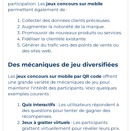
participation. Les 
jeux concours sur mobile
permettent également de :
Collecter des données clients précieuses.
Augmenter la notoriété de la marque.
Promouvoir de nouveaux produits ou services.
Fidéliser la clientèle existante.
Générer du trafic vers des points de vente ou 
des sites web.
Des mécaniques de jeu diversifiées
Les 
jeux concours sur mobile par QR code
 offrent 
une grande variété de mécaniques de jeu pour 
maintenir l'intérêt des participants. Voici quelques 
exemples courants :
Quiz interactifs
 : Les utilisateurs répondent à 
des questions pour tenter de gagner des 
récompenses.
Jeux à gratter virtuels
 : Les participants 
grattent virtuellement pour révéler leurs prix.