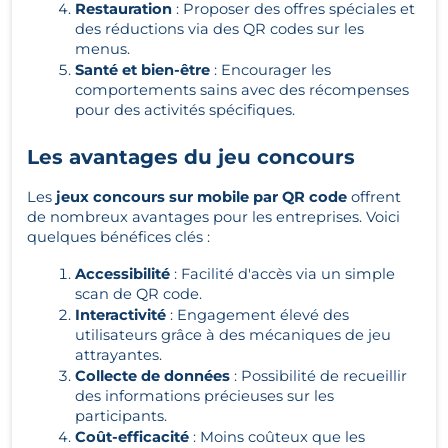
Restauration
 : Proposer des offres spéciales et 
des réductions via des QR codes sur les 
menus.
Santé et bien-être
 : Encourager les 
comportements sains avec des récompenses 
pour des activités spécifiques.
Les avantages du jeu concours
Les 
jeux concours sur mobile par QR code
 offrent 
de nombreux avantages pour les entreprises. Voici 
quelques bénéfices clés :
Accessibilité
 : Facilité d'accès via un simple 
scan de QR code.
Interactivité
 : Engagement élevé des 
utilisateurs grâce à des mécaniques de jeu 
attrayantes.
Collecte de données
 : Possibilité de recueillir 
des informations précieuses sur les 
participants.
Coût-efficacité
 : Moins coûteux que les 