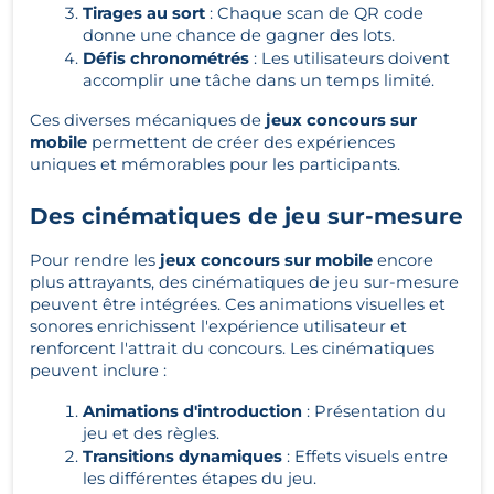
Tirages au sort
 : Chaque scan de QR code 
donne une chance de gagner des lots.
Défis chronométrés
 : Les utilisateurs doivent 
accomplir une tâche dans un temps limité.
Ces diverses mécaniques de 
jeux concours sur 
mobile
 permettent de créer des expériences 
uniques et mémorables pour les participants.
Des cinématiques de jeu sur-mesure
Pour rendre les 
jeux concours sur mobile
 encore 
plus attrayants, des cinématiques de jeu sur-mesure 
peuvent être intégrées. Ces animations visuelles et 
sonores enrichissent l'expérience utilisateur et 
renforcent l'attrait du concours. Les cinématiques 
peuvent inclure :
Animations d'introduction
 : Présentation du 
jeu et des règles.
Transitions dynamiques
 : Effets visuels entre 
les différentes étapes du jeu.