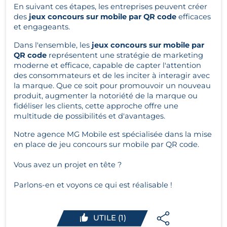
En suivant ces étapes, les entreprises peuvent créer 
des 
jeux concours sur mobile par QR code
 efficaces 
et engageants.
Dans l'ensemble, les 
jeux concours sur mobile par 
QR code
 représentent une stratégie de marketing 
moderne et efficace, capable de capter l'attention 
des consommateurs et de les inciter à interagir avec 
la marque. Que ce soit pour promouvoir un nouveau 
produit, augmenter la notoriété de la marque ou 
fidéliser les clients, cette approche offre une 
multitude de possibilités et d'avantages.
Notre agence MG Mobile est spécialisée dans la mise 
en place de jeu concours sur mobile par QR code.
Vous avez un projet en tête ?
Parlons-en et voyons ce qui est réalisable !
UTILE (1)